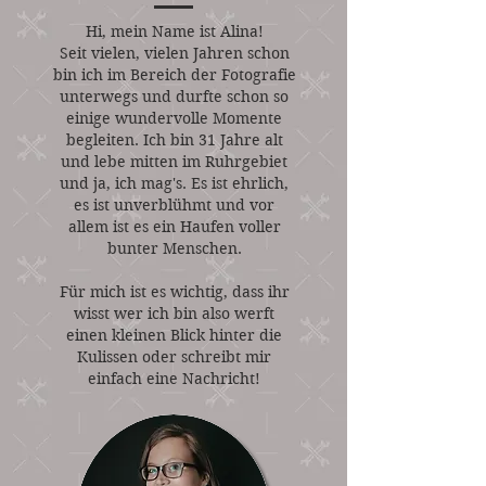
Hi, mein Name ist Alina!
Seit vielen, vielen Jahren schon
bin ich im Bereich der Fotografie
unterwegs und durfte schon so
einige wundervolle Momente
begleiten. Ich bin 31 Jahre alt
und lebe mitten im Ruhrgebiet
und ja, ich mag's. Es ist ehrlich,
es ist unverblühmt und vor
allem ist es ein Haufen voller
bunter Menschen.
Für mich ist es wichtig, dass ihr
wisst wer ich bin also werft
einen kleinen Blick hinter die
Kulissen oder schreibt mir
einfach eine Nachricht!