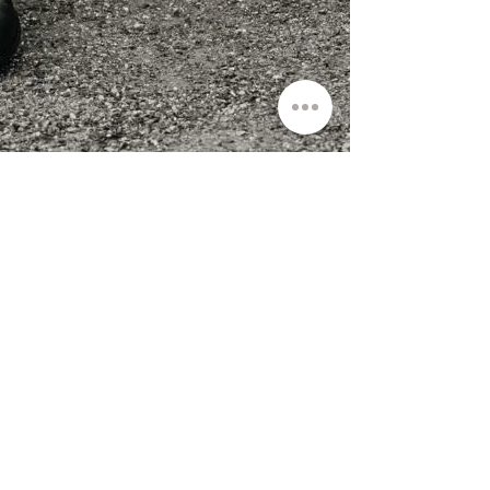
CONTACT ME
Möllhofstr. 27
45475 Mülheim an der Ruhr
mail@astrehl.de